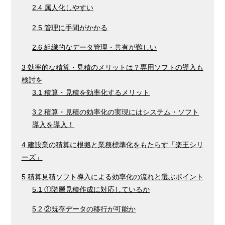
2.4
属人化しやすい
2.5
管理に手間がかかる
2.6
組織的なデータ管理・共有が難しい
3
効率的な積算・見積のメリットは？専用ソフトの導入も
検討を
3.1
積算・見積を効率化するメリット
3.2
積算・見積の効率化の実現にはシステム・ソフト
導入を導入！
4
建設業の積算に根拠と業務標準化をもたらす「楽王シリ
ーズ」
5
積算見積ソフト導入による効率化の流れと選ぶポイント
5.1
①階層見積作成に対応しているか
5.2
②既存データの移行が可能か