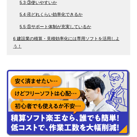
5.3
③使いやすいか
5.4
④どれくらい効率化できるか
5.5
⑤サポート体制が充実しているか
6
建設業の積算・見積効率化には専用ソフトを活用しよ
う！