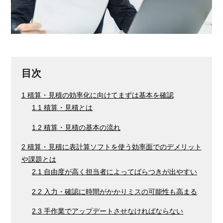
目次
1
積算・見積の効率化に向けてまずは基本を確認
1.1
積算・見積とは
1.2
積算・見積の基本の流れ
2
積算・見積に表計算ソフトを使う効率面でのデメリット
や課題とは
2.1
自由度が高く担当者によってばらつきが出やすい
2.2
入力・確認に時間がかかりミスの可能性も高まる
2.3
手作業でアップデートさせなければならない