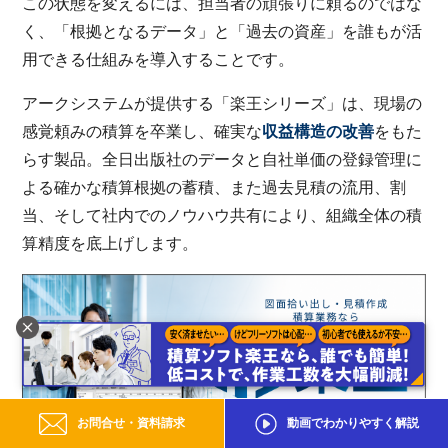
この状態を変えるには、担当者の頑張りに頼るのではな
く、「根拠となるデータ」と「過去の資産」を誰もが活
用できる仕組みを導入することです。
アークシステムが提供する「楽王シリーズ」は、現場の
感覚頼みの積算を卒業し、確実な
収益構造の改善
をもた
らす製品。全日出版社のデータと自社単価の登録管理に
よる確かな積算根拠の蓄積、また過去見積の流用、割
当、そして社内でのノウハウ共有により、組織全体の積
算精度を底上げします。
お問合せ・資料請求
動画でわかりやすく解説