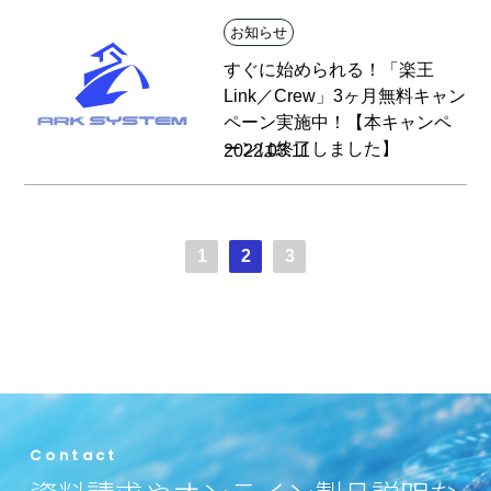
お知らせ
すぐに始められる！「楽王
Link／Crew」3ヶ月無料キャン
ペーン実施中！【本キャンペ
ーンは終了しました】
2022.03.11
<
1
2
3
>
Contact