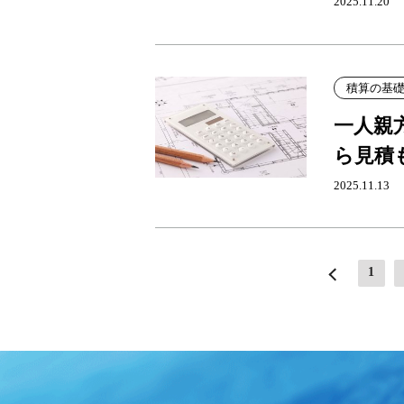
2025.11.20
積算の基
一人親
ら見積
2025.11.13
«
1