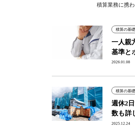
積算業務に携わ
積算の基
一人親
基準と
2026.01.08
積算の基
週休2
数も詳
2025.12.24