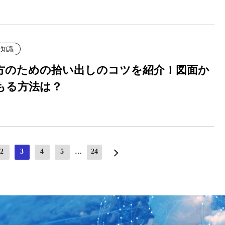
礎知識
方のための拾い出しのコツを紹介！図面か
もる方法は？
2
3
4
5
…
24
»