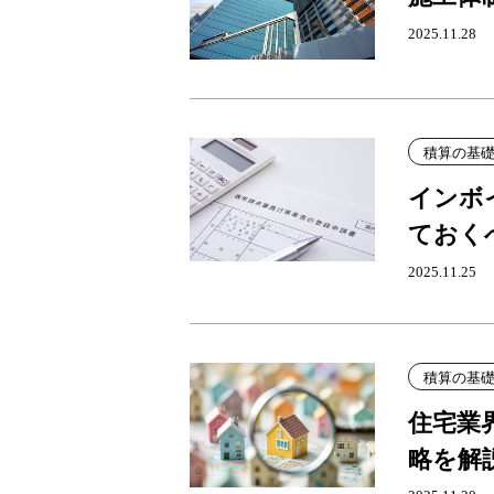
2025.11.28
積算の基
インボ
ておく
2025.11.25
積算の基
住宅業
略を解