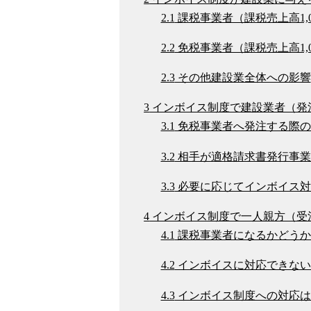
2.1
課税事業者（課税売上高1,
2.2
免税事業者（課税売上高1,
2.3
その他建設業全体への影響
3
インボイス制度で建設業者（発
3.1
免税事業者へ発注する際の
3.2
相手が適格請求書発行事業
3.3
必要に応じてインボイス対
4
インボイス制度で一人親方（受
4.1
課税事業者になるかどうか
4.2
インボイスに対応できない
4.3
インボイス制度への対応は